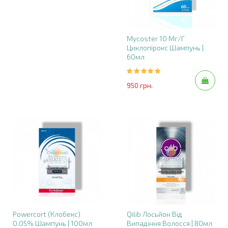
Mycoster 10 Мг/г
Циклопірокс Шампунь |
60мл
950 грн.
Powercort (Клобекс)
Qilib Лосьйон Від
0.05% Шампунь | 100мл
Випадіння Волосся | 80мл