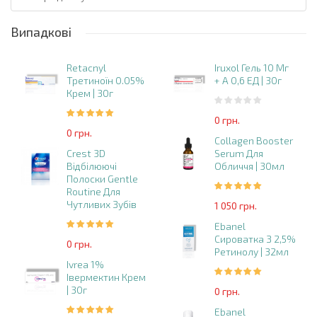
Випадкові
Retacnyl
Iruxol Гель 10 Мг
Третиноїн 0.05%
+ А 0,6 ЕД | 30г
Крем | 30г
0 грн.
0 грн.
Collagen Booster
Crest 3D
Serum Для
Відбілюючі
Обличчя | 30мл
Полоски Gentle
Routine Для
Чутливих Зубів
1 050 грн.
Ebanel
Сироватка З 2,5%
0 грн.
Ретинолу | 32мл
Ivrea 1%
Івермектин Крем
| 30г
0 грн.
Ebanel