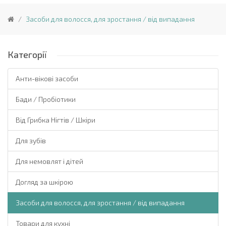
Засоби для волосся, для зростання / від випадання
Категорії
Анти-вікові засоби
Бади / Пробіотики
Від Грибка Нігтів / Шкіри
Для зубів
Для немовлят і дітей
Догляд за шкірою
Засоби для волосся, для зростання / від випадання
Товари для кухні