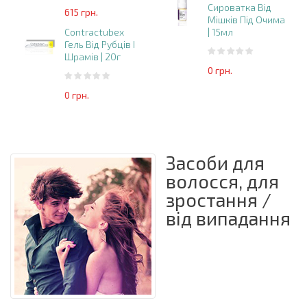
Сироватка Від
615 грн.
Мішків Під Очима
Contractubex
| 15мл
Гель Від Рубців І
Шрамів | 20г
0 грн.
0 грн.
Засоби для
волосся, для
зростання /
від випадання