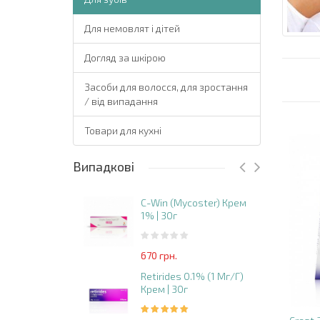
Для немовлят і дітей
Догляд за шкірою
Засоби для волосся, для зростання
/ від випадання
Товари для кухні
Випадкові
C-Win (Mycoster) Крем
1% | 30г
670 грн.
Retirides 0.1% (1 Мг/г)
Крем | 30г