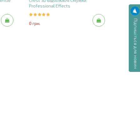
entle
Crest 3D Відбілюючі Смужки
Professional Effects
Підпишіться для новин
0 грн.