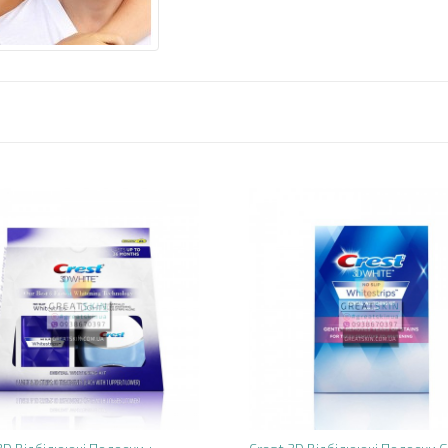
Noruxol 1.2 МЕ / 0.52
МЕ + 0.24 МЕ | 30г
0 грн.
Erythego (Mirvaso) Гель
0.33% | 15г