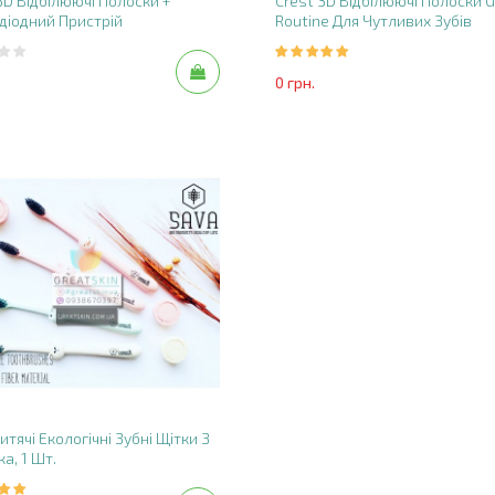
3D Відбілюючі Полоски +
Crest 3D Відбілюючі Полоски G
0 грн.
діодний Пристрій
Routine Для Чутливих Зубів
Eqinon Forte 5%
Гідрохінон Крем | 15г
0 грн.
0 грн.
Skidka 7%
8 000 грн.
итячі Екологічні Зубні Щітки З
а, 1 Шт.