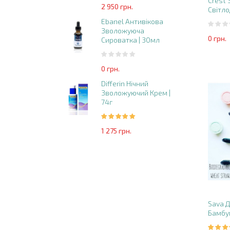
Crest 
2 950 грн.
Світло
Ebanel Антивікова
Зволожуюча
0 грн.
Сироватка | 30мл
0 грн.
Differin Нічний
Зволожуючий Крем |
74г
1 275 грн.
Sava Д
Бамбук