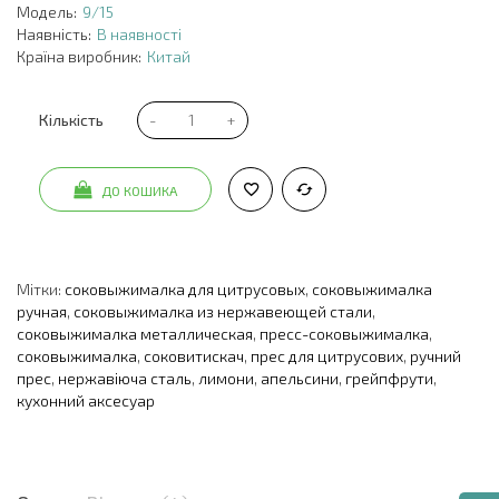
Модель:
9/15
Наявність:
В наявності
Країна виробник:
Китай
Кількість
ДО КОШИКА
Мітки:
соковыжималка для цитрусовых
,
соковыжималка
ручная
,
соковыжималка из нержавеющей стали
,
соковыжималка металлическая
,
пресс-соковыжималка
,
соковыжималка
,
соковитискач
,
прес для цитрусових
,
ручний
прес
,
нержавіюча сталь
,
лимони
,
апельсини
,
грейпфрути
,
кухонний аксесуар