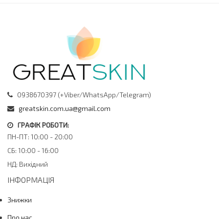
Збирайте сік у контейнер для подальшого
використання
Ідеальний для лимонів, апельсинів, лаймів,
грейпфрутів та ін.
Особливості зберігання
Зберігати в сухому місці
Підходить для миття у посудомийній машині
0938670397 (+Viber/WhatsApp/Telegram)
greatskin.com.ua@gmail.com
ГРАФІК РОБОТИ:
ПН-ПТ: 10:00 - 20:00
СБ: 10:00 - 16:00
НД: Вихідний
ІНФОРМАЦІЯ
Знижки
Про нас