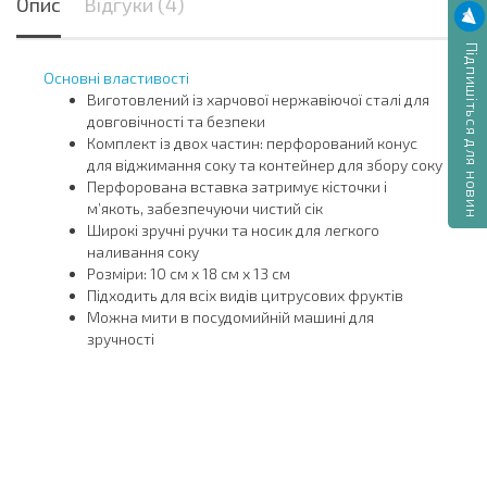
Опис
Відгуки (4)
Підпишіться для новин
Основні властивості
Виготовлений із харчової нержавіючої сталі для
довговічності та безпеки
Комплект із двох частин: перфорований конус
для віджимання соку та контейнер для збору соку
Перфорована вставка затримує кісточки і
м’якоть, забезпечуючи чистий сік
Широкі зручні ручки та носик для легкого
наливання соку
Розміри: 10 см х 18 см х 13 см
Підходить для всіх видів цитрусових фруктів
Можна мити в посудомийній машині для
зручності
Спосіб використання
Розріжте фрукт навпіл
Покладіть половину фрукта на конус та натисніть
для вичавлювання соку