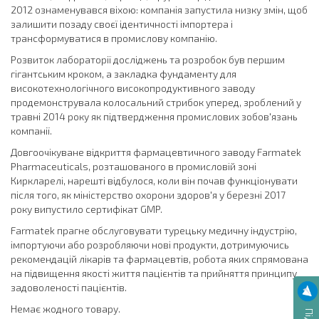
2012 ознаменувався віхою: компанія запустила низку змін, щоб
залишити позаду своєї ідентичності імпортера і
трансформуватися в промислову компанію.
Розвиток лабораторії досліджень та розробок був першим
гігантським кроком, а закладка фундаменту для
високотехнологічного високопродуктивного заводу
продемонструвала колосальний стрибок уперед, зроблений у
травні 2014 року як підтвердження промислових зобов'язань
компанії.
Довгоочікуване відкриття фармацевтичного заводу Farmatek
Pharmaceuticals, розташованого в промисловій зоні
Киркларелі, нарешті відбулося, коли він почав функціонувати
після того, як міністерство охорони здоров'я у березні 2017
року випустило сертифікат GMP.
Farmatek прагне обслуговувати турецьку медичну індустрію,
імпортуючи або розробляючи нові продукти, дотримуючись
рекомендацій лікарів та фармацевтів, робота яких спрямована
на підвищення якості життя пацієнтів та прийняття принципу
задоволеності пацієнтів.
Немає жодного товару.