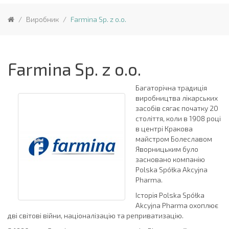
Виробник
Farmina Sp. z o.o.
Farmina Sp. z o.o.
Багаторічна традиція
виробництва лікарських
засобів сягає початку 20
століття, коли в 1908 році
в центрі Кракова
майстром Болеславом
Яворницьким було
засновано компанію
Polska Spółka Akcyjna
Pharma.
Історія Polska Spółka
Akcyjna Pharma охоплює
дві світові війни, націоналізацію та реприватизацію.