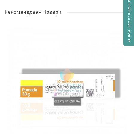
Підпишіться для новин
Глікозаміногліканополісульфат 0,3 г на 100 г гелю
(еквівалент 25000 МО)
Рекомендовані
Товари
Допоміжні речовини: ізопропанол, поліакрилова
кислота, пропіленгліколь, гідроксид натрію,
очищена вода
Протипоказання
Підвищена чутливість до компонентів
Побічні ефекти
Відомі побічні реакції відсутні
Застосування
Наносити 5-10 см смужкою кілька разів на день
на уражені області
При запаленні не терти шкіру, а наносити гель
поруч з ураженою ділянкою
Для великих поверхонь використовувати більшу
кількість препарату