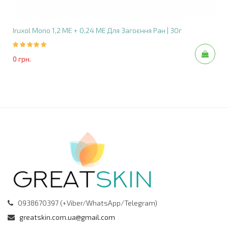
Лікування триває від 3 до 4 днів з подальшим
зменшенням дози
Iruxol Mono 1,2 МЕ + 0,24 МЕ Для Загоєння Ран | 30г
Попередження
Тривале використання може викликати
0 грн.
сенсибілізацію, у разі чого лікування необхідно
припинити
Гель містить спирт, не наносити на відкриті рани
або слизові оболонки
Присутній пропіленгліколь, що може викликати
подразнення
0938670397 (+Viber/WhatsApp/Telegram)
greatskin.com.ua@gmail.com