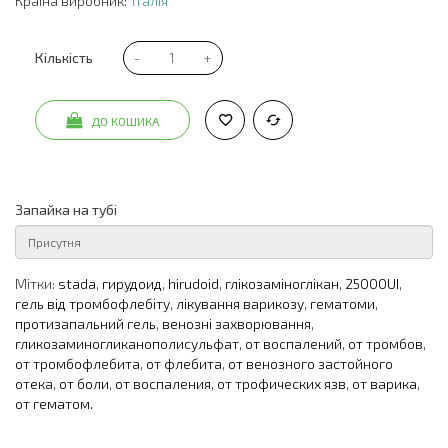
Країна виробник:
Італія
Кількість
ДО КОШИКА
Запайка на тубі
Мітки:
stada
,
гирудоид
,
hirudoid
,
глікозаміноглікан
,
25000UI
,
гель від тромбофлебіту
,
лікування варикозу
,
гематоми
,
протизапальний гель
,
венозні захворювання
,
гликозаминогликанополисульфат
,
от воспалений
,
от тромбов
,
от тромбофлебита
,
от флебита
,
от венозного застойного
отека
,
от боли
,
от воспаления
,
от трофических язв
,
от варика
,
от гематом.