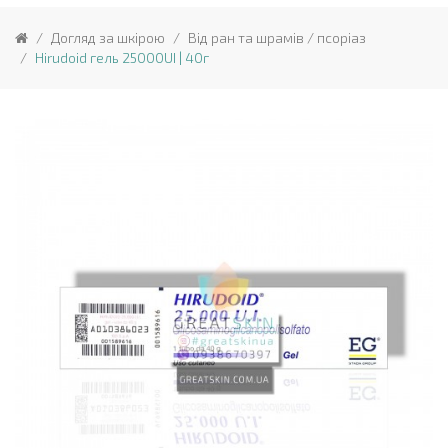
Догляд за шкірою
Від ран та шрамів / псоріаз
Hirudoid гель 25000UI | 40г