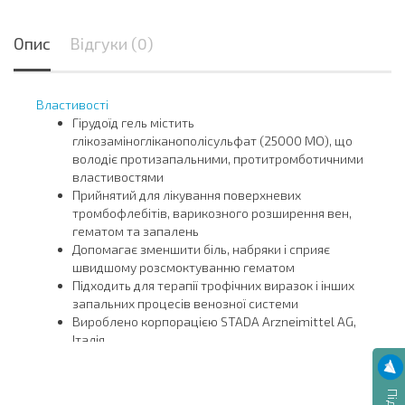
Опис
Відгуки (0)
Властивості
Гірудоїд гель містить
глікозаміногліканополісульфат (25000 МО), що
володіє протизапальними, протитромботичними
властивостями
Прийнятий для лікування поверхневих
тромбофлебітів, варикозного розширення вен,
гематом та запалень
Допомагає зменшити біль, набряки і сприяє
швидшому розсмоктуванню гематом
Підходить для терапії трофічних виразок і інших
запальних процесів венозної системи
Вироблено корпорацією STADA Arzneimittel AG,
Італія
Склад