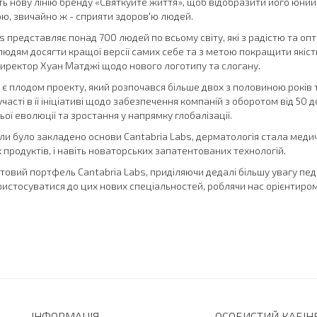
ь нову лінію бренду «Святкуйте життя», щоб відобразити його юний
ю, звичайно ж - сприяти здоров'ю людей.
s представляє понад 700 людей по всьому світу, які з радістю та опт
юдям досягти кращої версії самих себе та з метою покращити якість
иректор Хуан Матджі щодо нового логотипу та слогану.
s є плодом проекту, який розпочався більше двох з половиною рокі
часті в її ініціативі щодо забезпечення компаній з оборотом від 50
ьої еволюції та зростання у напрямку глобалізації.
коли було закладено основи Cantabria Labs, дерматологія стала мед
родуктів, і навіть новаторських запатентованих технологій.
овий портфель Cantabria Labs, приділяючи дедалі більшу увагу педіа
истосуватися до цих нових спеціальностей, роблячи нас орієнтиром н
ІНФОРМАЦІЯ
ОСОБИСТИЙ КАБІН