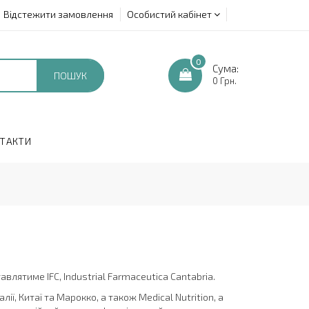
Відстежити замовлення
Особистий кабінет
0
Сума:
ПОШУК
0 Грн.
ТАКТИ
влятиме IFC, Industrial Farmaceutica Cantabria.
алії, Китаї та Марокко, а також Medical Nutrition, а