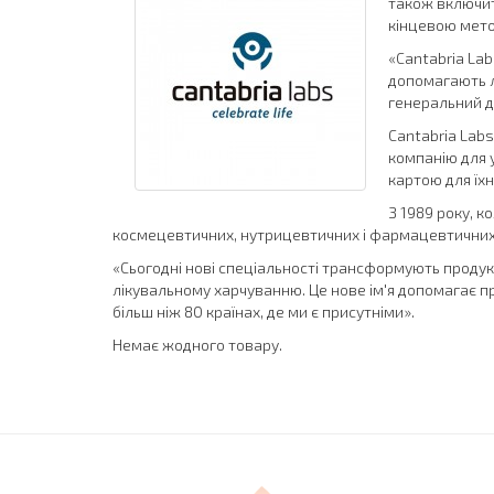
також включит
кінцевою мето
«Cantabria Lab
допомагають л
генеральний д
Cantabria Lab
компанію для у
картою для їхн
З 1989 року, 
космецевтичних, нутрицевтичних і фармацевтичних п
«Сьогодні нові спеціальності трансформують продукт
лікувальному харчуванню. Це нове ім'я допомагає пр
більш ніж 80 країнах, де ми є присутніми».
Немає жодного товару.