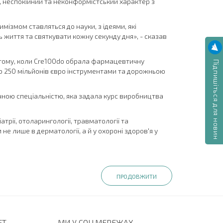
, неспокійний та неконформістський характер з
имізмом ставляться до науки, з ідеями, які
 життя та святкувати кожну секунду дня», - сказав
в тому, коли Cre100do обрала фармацевтичну
Підпишіться для новин
 до 250 мільйонів євро інструментами та дорожньою
ичною спеціальністю, яка задала курс виробництва
трії, отоларингології, травматології та
е лише в дерматології, а й у охороні здоров'я у
ПРОДОВЖИТИ
ЕТ
МИ У СОЦ.МЕРЕЖАХ