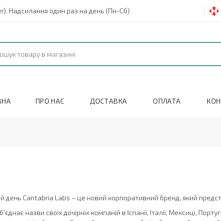
). Надсилання один раз на день (Пн-Сб)
ВНА
ПРО НАС
ДОСТАВКА
ОПЛАТА
КОН
й день Cantabria Labs – це новий корпоративний бренд, який предста
єднає назви своїх дочірніх компаній в Іспанії, Італії, Мексиці, Португ