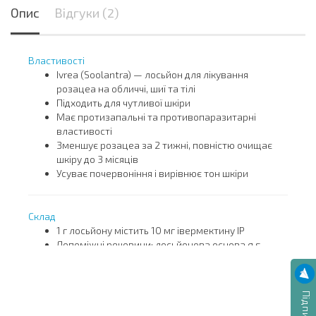
Опис
Відгуки (2)
Властивості
Ivrea (Soolantra) — лосьйон для лікування
розацеа на обличчі, шиї та тілі
Підходить для чутливої шкіри
Має протизапальні та противопаразитарні
властивості
Зменшує розацеа за 2 тижні, повністю очищає
шкіру до 3 місяців
Усуває почервоніння і вирівнює тон шкіри
Склад
1 г лосьйону містить 10 мг івермектину IP
Допоміжні речовини: лосьйонова основа q.s.
Протипоказання
Підвищена чутливість до івермектину
Вагітність та грудне вигодовування