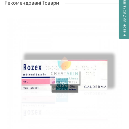
Підпишіться для новин
Рекомендовані
Товари
Діти до 18 років
Сильно подразнена шкіра або рани
Спосіб застосування
Наносити 1 раз на день, уникаючи очей та
слизових оболонок рота
Після нанесення ретельно мити руки
Через годину можна наносити косметичні або
інші місцеві засоби
Перші результати очікуються через 2-4 тижні
регулярного застосування
Термін придатності та зберігання
Термін придатності 24 місяці
Зберігати при температурі до 30 °С у темному
місці, недоступному для дітей
Не заморожувати