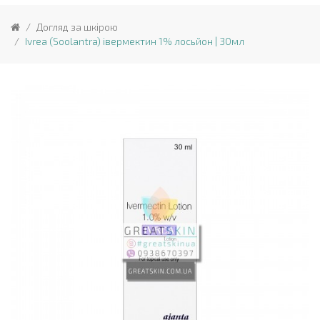
Догляд за шкірою
Ivrea (Soolantra) івермектин 1% лосьйон | 30мл