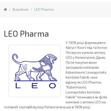
Виробник
LEO Pharma
LEO Pharma
У 1908 році фармацевти
Август Конгстед та Антон
Петерсен купили аптеку
LEO у Копенгагені, Данія.
Після покупки вони
заснували компанію
Københavns Løveapoteks
kemiske Fabrik, нині
відому як LEO Pharma.
"Københavns
Løveapoteks kemiske
Fabrik" починався як філія
компанії з аптеки LEO на
головній торговій вулиці Копенгагена ще в 1908 році.