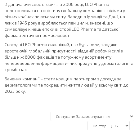
Відзначаючи своє сторіччя в 2008 році, LEO Pharma
перетворилася на воістину глобальну компанію з філіями у
різних країнах по всьому світу. Заводи в Ірландії та Данії, на
яких з 1945 року виробляються пеніцилін, знесені, що
символізує кінець епохи в історії LEO Pharma та датської
фармацевтичної промисловості.
Сьогодні LEO Pharma сильніший, ніж будь-коли, завдяки
зростаючій глобальній присутності, відданій робочій силі з
більш ніж 6000 фахівців та потужному асортименту
неперевершених фармацевтичних продуктів у дерматології та
тромбозах.
Бачення компанії – стати кращим партнером з догляду за
дерматологами та покращити життя людей у всьому світі до
2025 року.