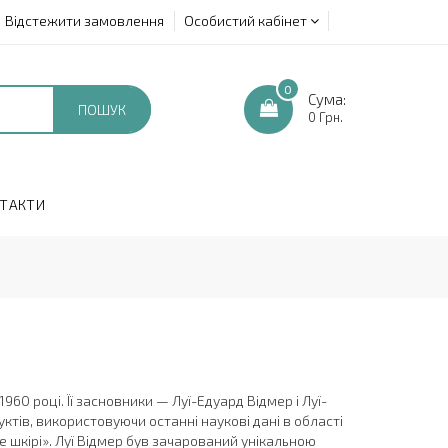
Відстежити замовлення
Особистий кабінет
0
Сума:
ПОШУК
0 Грн.
ТАКТИ
960 році. Її засновники — Луї-Едуард Відмер і Луї-
тів, використовуючи останні наукові дані в області
не шкірі». Луї Відмер був зачарований унікальною