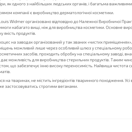
ри, як одного з найбільших людських органів, і багатьма важливими 
ямом компанії є виробництво дерматологічної косметики.
ouis Widmer організовано відповідно до Належної Виробничої Пра
 вимоги набагато вищі, ніж для виробництва косметики. Основне вир
у якість продуктів.
оцес на заводах організований у так званих «чистих приміщеннях», в
міщень можливий лише через особливий шлюз у спеціальному робоч
сметичних засобів, проходить обробку на спеціальному заводі, внас
е дає можливість для виробництва стерильних продуктів. Таким чин
стом, що забезпечує їхню високу переносимість. Найвища чистота си
атів.
ся на тваринах, не містить інгредієнтів тваринного походження. Ус
же застосовуватись строгими веганами.