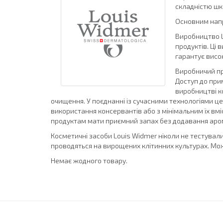
складністю шкі
Основним напр
Виробництво L
продуктів. Ці
гарантує висок
Виробничий пр
Доступ до при
виробництві ко
очищення. У поєднанні із сучасними технологіями ц
використання консервантів або з мінімальним їх вмі
продуктам мати приємний запах без додавання аром
Косметичні засоби Louis Widmer ніколи не тестували
проводяться на вирощених клітинних культурах. Мо
Немає жодного товару.