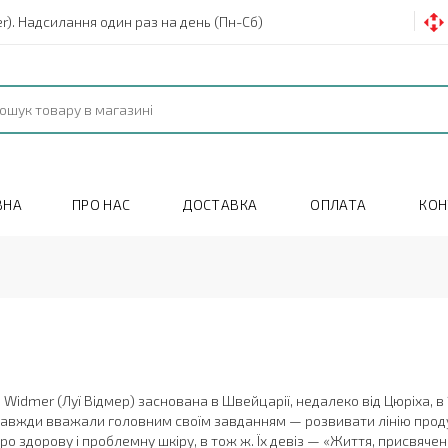
). Надсилання один раз на день (Пн-Сб)
ВНА
ПРО НАС
ДОСТАВКА
ОПЛАТА
КОН
 Widmer (Луї Відмер) заснована в Швейцарії, недалеко від Цюріха, в 1
завжди вважали головним своїм завданням — розвивати лінію продук
ро здорову і проблемну шкіру, в тож ж. Їх девіз — «Життя, присвяче