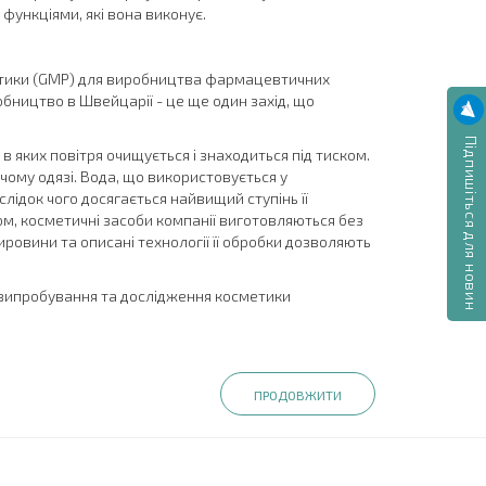
функціями, які вона виконує.
ктики (GMP) для виробництва фармацевтичних
обництво в Швейцарії - це ще один захід, що
Підпишіться для новин
 яких повітря очищується і знаходиться під тиском.
ому одязі. Вода, що використовується у
лідок чого досягається найвищий ступінь її
ом, косметичні засоби компанії виготовляються без
ровини та описані технології її обробки дозволяють
і випробування та дослідження косметики
ПРОДОВЖИТИ