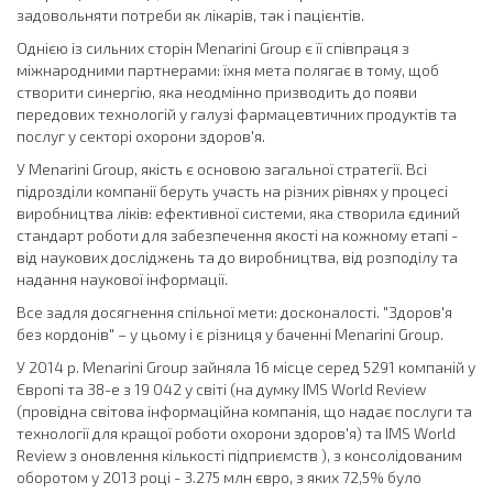
задовольняти потреби як лікарів, так і пацієнтів.
Однією із сильних сторін Menarini Group є її співпраця з
міжнародними партнерами: їхня мета полягає в тому, щоб
створити синергію, яка неодмінно призводить до появи
передових технологій у галузі фармацевтичних продуктів та
послуг у секторі охорони здоров'я.
У Menarini Group, якість є основою загальної стратегії. Всі
підрозділи компанії беруть участь на різних рівнях у процесі
виробництва ліків: ефективної системи, яка створила єдиний
стандарт роботи для забезпечення якості на кожному етапі -
від наукових досліджень та до виробництва, від розподілу та
надання наукової інформації.
Все задля досягнення спільної мети: досконалості. "Здоров'я
без кордонів" – у цьому і є різниця у баченні Menarini Group.
У 2014 р. Menarini Group зайняла 16 місце серед 5291 компаній у
Європі та 38-е з 19 042 у світі (на думку IMS World Review
(провідна світова інформаційна компанія, що надає послуги та
технології для кращої роботи охорони здоров'я) та IMS World
Review з оновлення кількості підприємств ), з консолідованим
оборотом у 2013 році - 3.275 млн євро, з яких 72,5% було