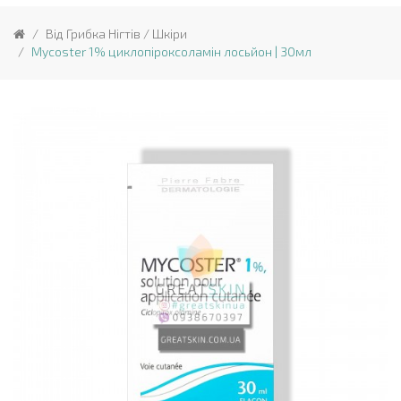
Від Грибка Нігтів / Шкіри
Mycoster 1% циклопіроксоламін лосьйон | 30мл