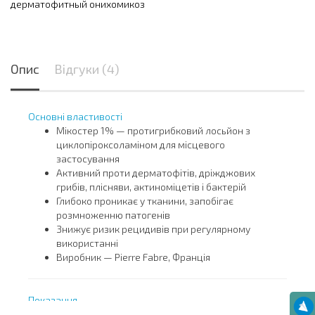
дерматофитный онихомикоз
Опис
Відгуки (4)
Основні властивості
Мікостер 1% — протигрибковий лосьйон з
циклопіроксоламіном для місцевого
застосування
Активний проти дерматофітів, дріжджових
грибів, плісняви, актиноміцетів і бактерій
Глибоко проникає у тканини, запобігає
розмноженню патогенів
Знижує ризик рецидивів при регулярному
використанні
Виробник — Pierre Fabre, Франція
Показання
Мікози шкіри, включно з мікозами нігтів