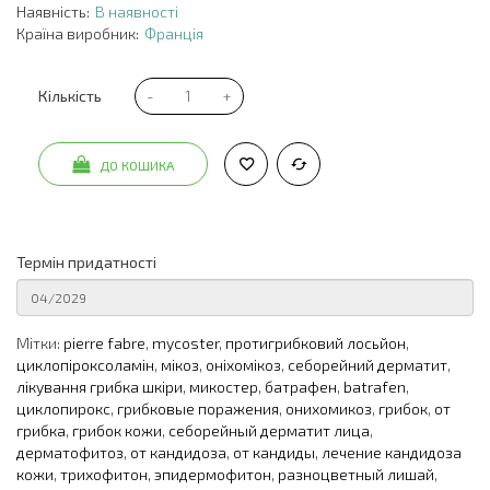
Наявність:
В наявності
Країна виробник:
Франція
Кількість
ДО КОШИКА
Термін придатності
Мітки:
pierre fabre
,
mycoster
,
протигрибковий лосьйон
,
циклопіроксоламін
,
мікоз
,
оніхомікоз
,
себорейний дерматит
,
лікування грибка шкіри
,
микостер
,
батрафен
,
batrafen
,
циклопирокс
,
грибковые поражения
,
онихомикоз
,
грибок
,
от
грибка
,
грибок кожи
,
себорейный дерматит лица
,
дерматофитоз
,
от кандидоза
,
от кандиды
,
лечение кандидоза
кожи
,
трихофитон
,
эпидермофитон
,
разноцветный лишай
,