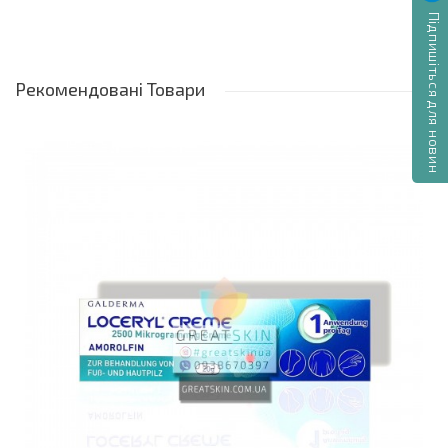
Підпишіться для новин
(оніхомікоз), себорейний дерматит
Дерматофітози, кандидози, різнокольоровий
лишай (крім стригучого лишаю)
Рекомендовані
Товари
Склад
Циклопіроксоламін 1% (1 г на 100 мл лосьйону)
Допоміжні речовини: макрогол 400, ізопропанол,
очищена вода
Спосіб застосування
Наносити 2 рази на день на уражені ділянки шкіри
приблизно 21 день
Для себорейного дерматиту — 2 рази на день
протягом 2-4 тижнів, потім 1 раз на день
протягом 28 днів
Для лікування грибка нігтів можна
використовувати кілька місяців, окремо або в
комбінації з іншими препаратами
Перед застосуванням проконсультуйтеся з
лікарем чи фармацевтом