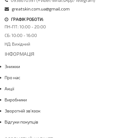
0938670397 (+Viber/WhatsApp/Telegram)
Умови зберігання
greatskin.com.ua@gmail.com
Зберігати при температурі не вище 30 °С у
недоступному для дітей місці
ГРАФІК РОБОТИ:
ПН-ПТ: 10:00 - 20:00
СБ: 10:00 - 16:00
НД: Вихідний
ІНФОРМАЦІЯ
Знижки
Про нас
Акції
Виробники
Зворотній зв’язок
Відгуки покупців