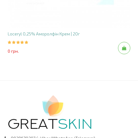
Протипоказання
Підвищена чутливість до компонента або
допоміжних речовин
Loceryl 0,25% Аморолфін Крем | 20г
Вік до 18 років
Вагітність і лактація
0 грн.
Побічні ефекти
Часті: тимчасове посилення симптомів (печіння,
почервоніння, свербіж)
Рідкісні: алергічні реакції, контактний дерматит
Запобіжні заходи
Уникати попадання на слизові оболонки та
відкриті рани
Уникати застосування з милами чи засобами з
кислотою і спиртом