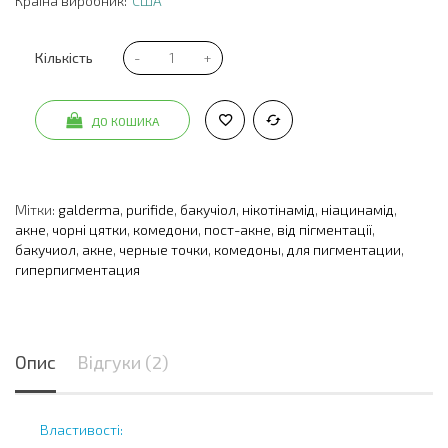
Країна виробник:
США
Кількість
ДО КОШИКА
Мітки:
galderma
,
purifide
,
бакучіол
,
нікотінамід
,
ніацинамід
,
акне
,
чорні цятки
,
комедони
,
пост-акне
,
від пігментації
,
бакучиол
,
акне
,
черные точки
,
комедоны
,
для пигментации
,
гиперпигментация
Опис
Відгуки (2)
Властивості: