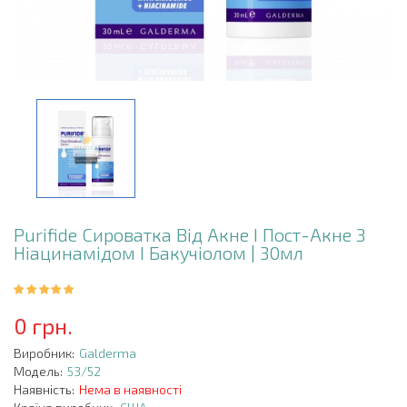
Purifide Сироватка Від Акне І Пост-Акне З
Ніацинамідом І Бакучіолом | 30мл
0 грн.
Виробник:
Galderma
Модель:
53/52
Наявність:
Нема в наявності