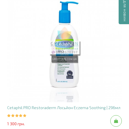
Склад:
вода, коко-каприлат/капрат, ніацинамід,
каприл/каприн
тригліцерид, гліцерин, пантенол, ксантанова камедь,
лізолецитин, склероційна камедь, бакухіол,
гідроксіацетофенон, глюконат цинку, пулулан, 1,2-
гександіол, каприлілгліколь, фітат натрію, діоксид
кремнію, пантолактон, лимонна кислота. (КОД
FIL.1869.V00.)
Як використовувати:
Нанесіть Purifide сироватку безпосередньо на уражені
ділянки шкіри на очищену суху шкіру.
Використовувати вранці + ввечері. Після цього нанесіть
відповідний денний або нічний зволожуючий крем.
Cetaphil PRO Restoraderm Лосьйон Eczema Soothing | 296мл
1 300 грн.