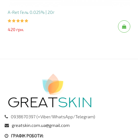
Побічні ефекти
Часто: поколювання, печіння, свербіж,
A-Ret Гель 0.025% | 20г
почервоніння
Можливі алергічні реакції — крапивниця,
алергічний контактний дерматит
420 грн.
При виникненні сильних реакцій звертайтеся до
лікаря
Спосіб застосування
Наносити тонким шаром на чисту та суху шкіру
два рази на день — вранці та ввечері
Уникати контакту з очима, носом та ротовою
порожниною; при попаданні промити теплою
водою
Використовуйте сонцезахисні засоби з SPF 15 і
більше під час лікування
Тривалість лікування — 3-4 місяці, повторний
курс — за призначенням лікаря
0938670397 (+Viber/WhatsApp/Telegram)
greatskin.com.ua@gmail.com
Особливі вказівки
ГРАФІК РОБОТИ:
Лікування повинно здійснюватися під наглядом