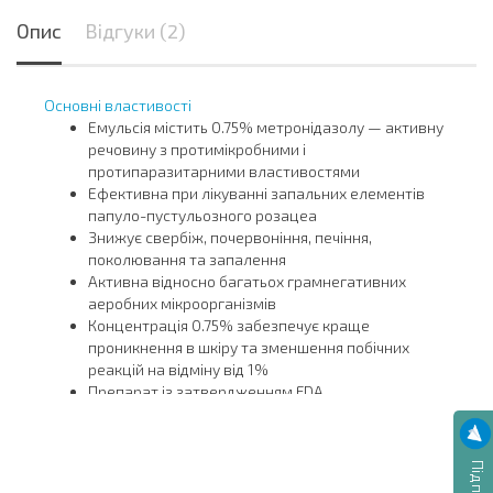
Опис
Відгуки (2)
Основні властивості
Емульсія містить 0.75% метронідазолу — активну
речовину з протимікробними і
протипаразитарними властивостями
Ефективна при лікуванні запальних елементів
папуло-пустульозного розацеа
Знижує свербіж, почервоніння, печіння,
поколювання та запалення
Активна відносно багатьох грамнегативних
аеробних мікроорганізмів
Концентрація 0.75% забезпечує краще
проникнення в шкіру та зменшення побічних
реакцій на відміну від 1%
Препарат із затвердженням FDA
Виробник — Galderma, Іспанія
Склад