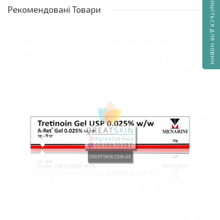
Підпишіться для новин
Активна речовина: метронідазол 0.75%
Рекомендовані
Товари
Допоміжні речовини: гліцерин, рідкий парафін,
циклометикон, гліцерин стеарат, стеарат
[translate:PEG] 100, стеарет-21,
поліетиленгліколь 400, стеариловий спирт,
бензиловий спирт, сорбат калію, карбомер 941,
молочна кислота/гідроксид натрію, очищена
вода
Показання
Папуло-пустульозні запальні елементи розацеа
Початкова та підтримуюча терапія запальних
проявів на шкірі обличчя
Протипоказання
Гіперчутливість до компонентів препарату
Вагітність і лактація
Пошкодження шкіри — рани, опіки