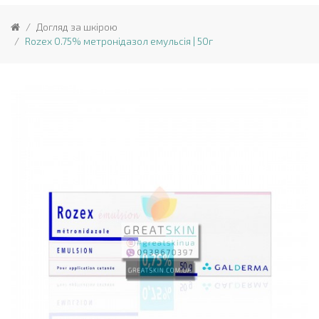
Догляд за шкірою
Rozex 0.75% метронідазол емульсія | 50г