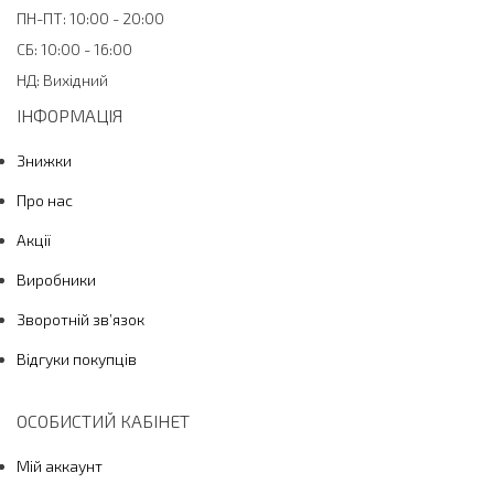
ПН-ПТ: 10:00 - 20:00
лікаря
При опіках чи пошкодженнях шкіри тимчасово
СБ: 10:00 - 16:00
припинити використання
НД: Вихідний
При випадковому проковтуванні — терміново
зверніться за медичною допомогою
ІНФОРМАЦІЯ
Знижки
Умови зберігання
Зберігати у темному, прохолодному місці при
Про нас
температурі не вище 25 °C
Акції
Не заморожувати
Тримати в недоступному для дітей місці
Виробники
Зворотній зв’язок
Термін придатності
36 місяців
Відгуки покупців
ОСОБИСТИЙ КАБІНЕТ
Мій аккаунт