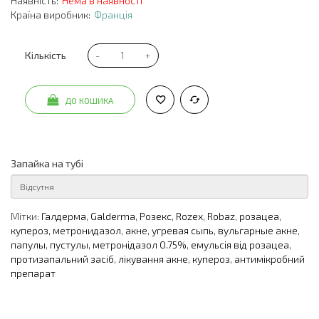
Наявність:
Нема в наявності
Країна виробник:
Франція
Кількість
ДО КОШИКА
Запайка на тубі
Мітки:
Галдерма
,
Galderma
,
Розекс
,
Rozex
,
Robaz
,
розацеа
,
купероз
,
метронидазол
,
акне
,
угревая сыпь
,
вульгарные акне
,
папулы
,
пустулы
,
метронідазол 0.75%
,
емульсія від розацеа
,
протизапальний засіб
,
лікування акне
,
купероз
,
антимікробний
препарат